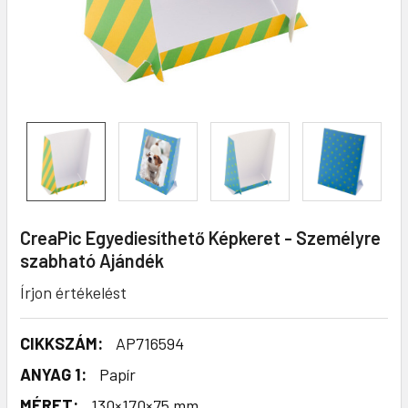
CreaPic Egyediesíthető Képkeret - Személyre
szabható Ajándék
Írjon értékelést
CIKKSZÁM:
AP716594
ANYAG 1:
Papír
MÉRET:
130×170×75 mm