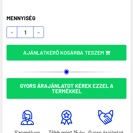
KÉSZLET:
MENNYISÉG
AJÁNLATKÉRŐ KOSÁRBA TESZEM
GYORS ÁRAJÁNLATOT KÉREK EZZEL A
TERMÉKKEL
Személyes
Több mint 15 év
Gyors árajánlat