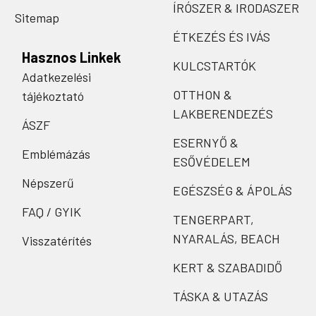
ÍRÓSZER & IRODASZER
Sitemap
ÉTKEZÉS ÉS IVÁS
Hasznos Linkek
KULCSTARTÓK
Adatkezelési
OTTHON &
tájékoztató
LAKBERENDEZÉS
ÁSZF
ESERNYŐ &
Emblémázás
ESŐVÉDELEM
Népszerű
EGÉSZSÉG & ÁPOLÁS
FAQ / GYIK
TENGERPART,
NYARALÁS, BEACH
Visszatérítés
KERT & SZABADIDŐ
TÁSKA & UTAZÁS