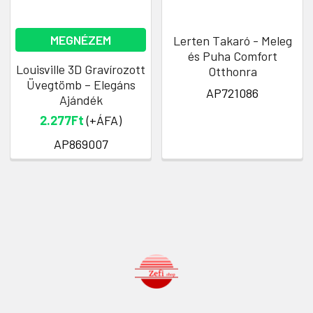
MEGNÉZEM
Lerten Takaró - Meleg
és Puha Comfort
Louisville 3D Gravírozott
Otthonra
Üvegtömb – Elegáns
AP721086
Ajándék
2.277Ft
(+ÁFA)
AP869007