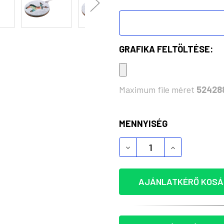
GRAFIKA FELTÖLTÉSE:
Maximum file méret
52428
KÉSZLET:
MENNYISÉG
CREAFELT TREE - FENN
CREAFELT TR
AJÁNLATKÉRŐ KOSÁ