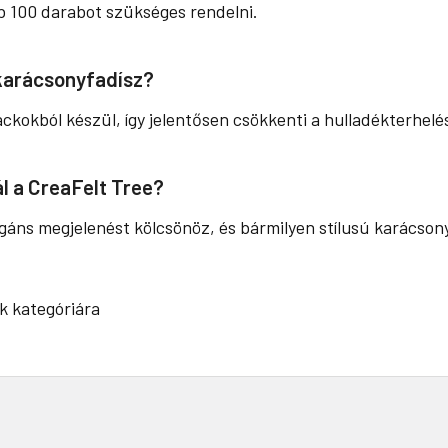
b 100 darabot szükséges rendelni.
 karácsonyfadísz?
kokból készül, így jelentősen csökkenti a hulladékterhelé
l a CreaFelt Tree?
gáns megjelenést kölcsönöz, és bármilyen stílusú karácsony
k kategóriára