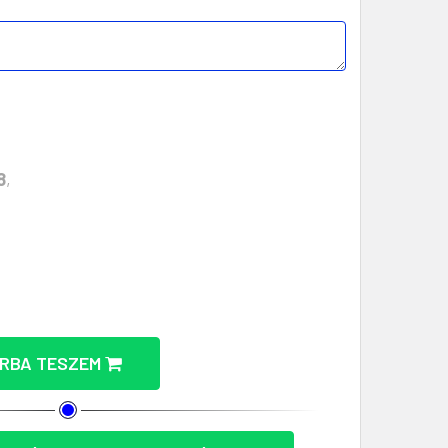
8
,
TARTHATÓ KARÁCSONYFADÍSZ MENNYISÉGÉNEK CSÖKKE
EE - FENNTARTHATÓ KARÁCSONYFADÍSZ MENNYISÉGÉN
RBA TESZEM