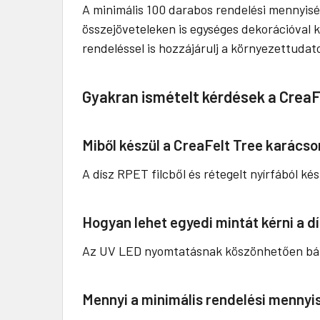
A minimális 100 darabos rendelési mennyisé
összejöveteleken is egységes dekorációval k
rendeléssel is hozzájárulj a környezettuda
Gyakran ismételt kérdések a CreaF
Miből készül a CreaFelt Tree karács
A dísz RPET filcből és rétegelt nyírfából k
Hogyan lehet egyedi mintát kérni a d
Az UV LED nyomtatásnak köszönhetően bármi
Mennyi a minimális rendelési mennyi