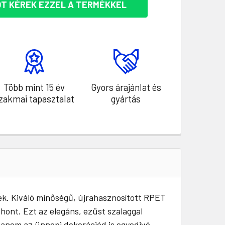
T KÉREK EZZEL A TERMÉKKEL
Több mint 15 év
Gyors árajánlat és
zakmai tapasztalat
gyártás
nek. Kiváló minőségű, újrahasznosított RPET
thont. Ezt az elegáns, ezüst szalaggal
hanem az ünnepi dekorációd is egyedivé