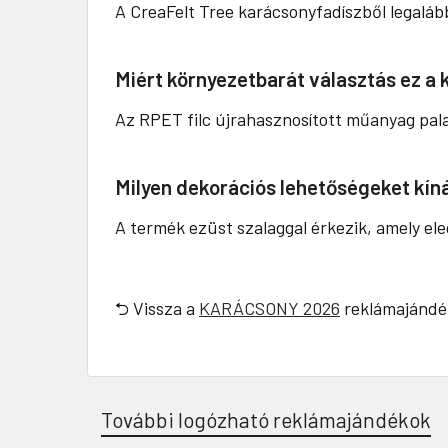
A CreaFelt Tree karácsonyfadíszből legaláb
Miért környezetbarát választás ez a
Az RPET filc újrahasznosított műanyag palac
Milyen dekorációs lehetőségeket kíná
A termék ezüst szalaggal érkezik, amely ele
⮌ Vissza a
KARÁCSONY 2026
reklámajándé
További logózható reklámajándékok