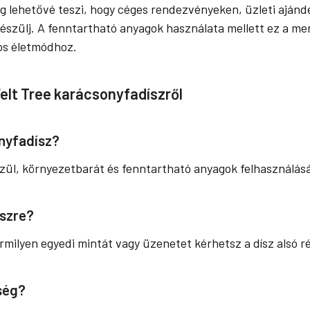
g lehetővé teszi, hogy céges rendezvényeken, üzleti ajánd
észülj. A fenntartható anyagok használata mellett ez a me
tos életmódhoz.
elt Tree karácsonyfadíszről
onyfadísz?
észül, környezetbarát és fenntartható anyagok felhasználásá
íszre?
lyen egyedi mintát vagy üzenetet kérhetsz a dísz alsó r
ség?