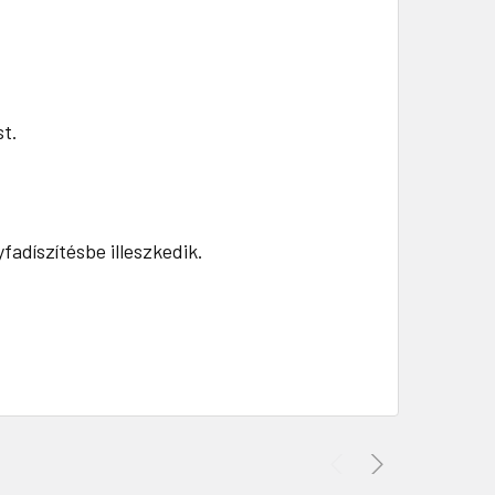
st.
fadíszítésbe illeszkedik.