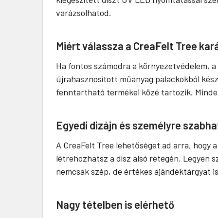
varázsolhatod.
Miért válassza a CreaFelt Tree ka
Ha fontos számodra a környezetvédelem, a 
újrahasznosított műanyag palackokból készül
fenntartható termékei közé tartozik. Mind
Egyedi dizájn és személyre szabh
A CreaFelt Tree lehetőséget ad arra, hogy 
létrehozhatsz a dísz alsó rétegén. Legyen 
nemcsak szép, de értékes ajándéktárgyat is 
Nagy tételben is elérhető