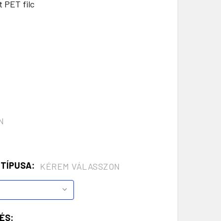
t PET filc
N
 TÍPUSA:
KÉREM VÁLASSZON
ÉS: