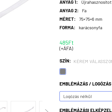
ANYAG 1:
Újrahasznosítot
ANYAG 2:
Fa
MÉRET:
75×75×6 mm
FORMA:
karácsonyfa
485Ft
(+ÁFA)
SZÍN:
KÉREM VÁLASSZO
EMBLÉMÁZÁS / LOGÓZÁS
EMBLÉMÁZÁSI ELKÉPZEL