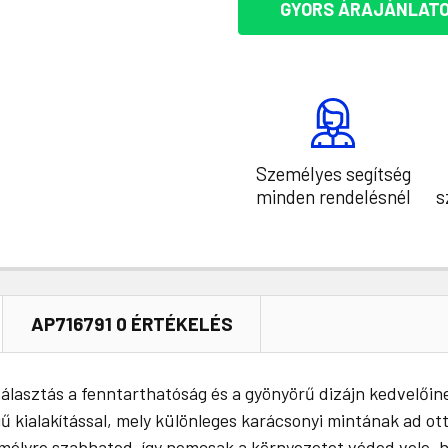
GYORS ÁRAJÁNLATO
Személyes segítség
minden rendelésnél
s
AP716791 0 ÉRTÉKELÉS
 választás a fenntarthatóság és a gyönyörű dizájn kedvelői
egű kialakítással, mely különleges karácsonyi mintának ad ot
emélyre szabhatod, így nemcsak a környezetet véded vele, 