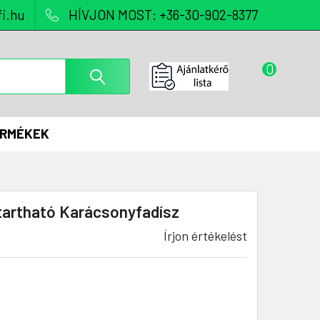
i.hu
HÍVJON MOST: +36-30-902-8377
0
ERMÉKEK
tartható Karácsonyfadísz
Írjon értékelést