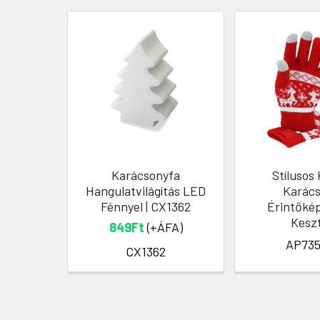
Karácsonyfa
Stílusos
Hangulatvilágítás LED
Karács
Fénnyel | CX1362
Érintőké
Kesz
849Ft
(+ÁFA)
AP735
CX1362