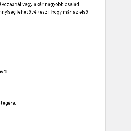
ékozásnál vagy akár nagyobb családi
nnyiség lehetővé teszi, hogy már az első
val.
étegére.