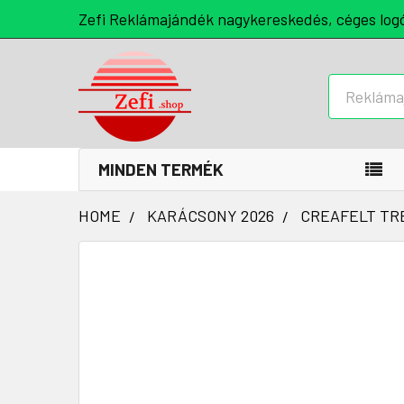
Zefi Reklámajándék nagykereskedés, céges log
Keresés
MINDEN TERMÉK
HOME
KARÁCSONY 2026
CREAFELT TR