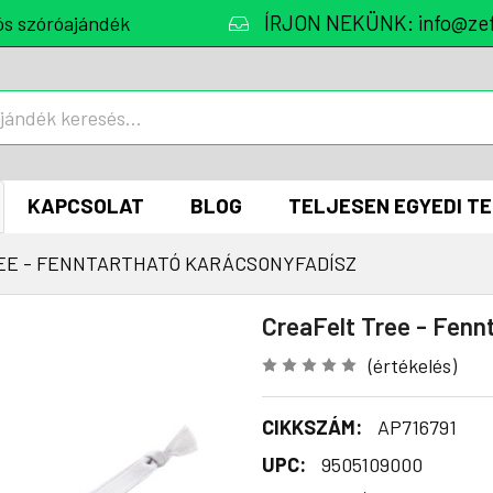
ÍRJON NEKÜNK: info@zef
ós szóróajándék
KAPCSOLAT
BLOG
TELJESEN EGYEDI T
EE - FENNTARTHATÓ KARÁCSONYFADÍSZ
CreaFelt Tree - Fenn
(értékelés)
CIKKSZÁM:
AP716791
UPC:
9505109000