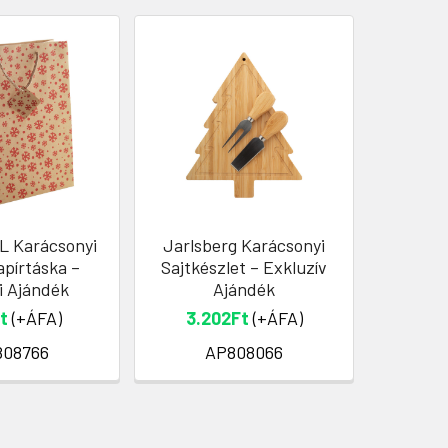
L Karácsonyi
Jarlsberg Karácsonyi
Subyar
apírtáska –
Sajtkészlet – Exkluzív
Kará
i Ajándék
Ajándék
t
(+ÁFA)
3.202Ft
(+ÁFA)
77
808766
AP808066