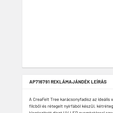
AP716791 REKLÁMAJÁNDÉK LEÍRÁS
A CreaFelt Tree karácsonyfadísz az ideális
filcből és rétegelt nyírfából készül, kétrét
kiegészített díszt UV LED nyomtatással sz