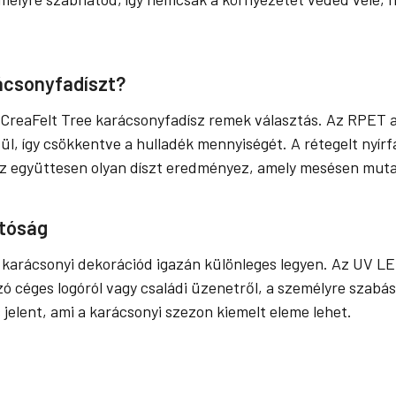
rácsonyfadíszt?
CreaFelt Tree karácsonyfadísz remek választás. Az RPET a
, így csökkentve a hulladék mennyiségét. A rétegelt nyírfá
ez együttesen olyan díszt eredményez, amely mesésen muta
atóság
a karácsonyi dekorációd igazán különleges legyen. Az UV L
szó céges logóról vagy családi üzenetről, a személyre szab
jelent, ami a karácsonyi szezon kiemelt eleme lehet.