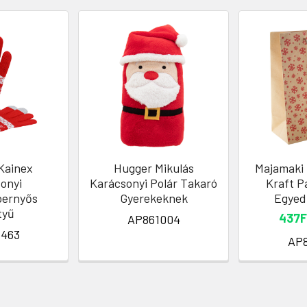
 Kainex
Hugger Mikulás
Majamaki 
onyi
Karácsonyi Polár Takaró
Kraft P
pernyős
Gyerekeknek
Egyed
tyű
437F
AP861004
463
AP