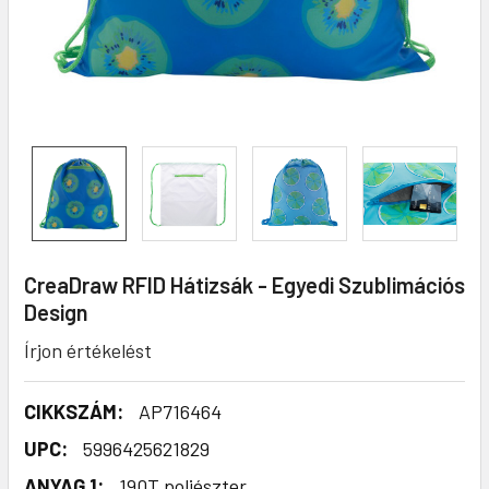
CreaDraw RFID Hátizsák - Egyedi Szublimációs
Design
Írjon értékelést
CIKKSZÁM:
AP716464
UPC:
5996425621829
ANYAG 1:
190T poliészter