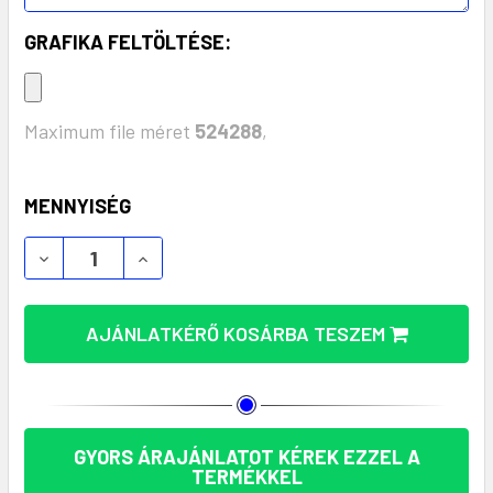
GRAFIKA FELTÖLTÉSE:
Maximum file méret
524288
,
KÉSZLET:
MENNYISÉG
AJÁNLATKÉRŐ KOSÁRBA TESZEM
GYORS ÁRAJÁNLATOT KÉREK EZZEL A
TERMÉKKEL