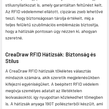
stílusnyilatkozat is, amely garantáltan feltűnést kelt.
Az RFID védelemmel ellátott, cipzáras zseb lehetővé
teszi, hogy biztonságosan tárolja értékeit, míg a
teljes felületű szublimációs emblémázás biztosítja,
hogy a hátizsák pontosan úgy nézzen ki, ahogyan
szeretné.
CreaDraw RFID Hátizsák: Biztonság és
Stílus
A CreaDraw RFID hátizsák tökéletes választás
mindazok számára, akik szeretik megjelenésükben
kifejezni egyéniségüket. A beépített RFID védelem
megóvja személyes adatait az illetéktelen
leolvasásoktól, így nyugodtan közlekedhet tömegben
is. A hátizsák anyaga 190T poliészterből készült, ami