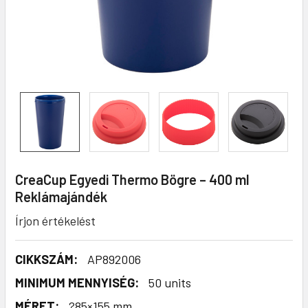
CreaCup Egyedi Thermo Bögre – 400 ml
Reklámajándék
Írjon értékelést
CIKKSZÁM:
AP892006
MINIMUM MENNYISÉG:
50 units
MÉRET:
?85×155 mm