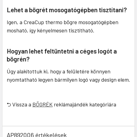
Lehet a bögrét mosogatógépben tisztítani?
Igen, a CreaCup thermo bögre mosogatógépben
mosható, így kényelmesen tisztítható.
Hogyan lehet feltüntetni a céges logót a
bögrén?
Úgy alakítottuk ki, hogy a felületére könnyen
nyomtatható legyen bármilyen logó vagy design elem.
⮌ Vissza a
BÖGRÉK
reklámajándék kategóriára
AP892006 értékelések