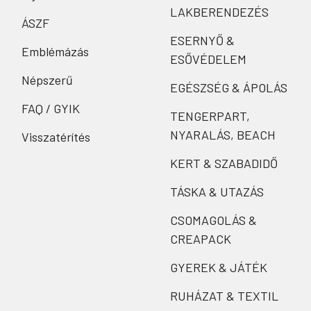
LAKBERENDEZÉS
ÁSZF
ESERNYŐ &
Emblémázás
ESŐVÉDELEM
Népszerű
EGÉSZSÉG & ÁPOLÁS
FAQ / GYIK
TENGERPART,
NYARALÁS, BEACH
Visszatérítés
KERT & SZABADIDŐ
TÁSKA & UTAZÁS
CSOMAGOLÁS &
CREAPACK
GYEREK & JÁTÉK
RUHÁZAT & TEXTIL