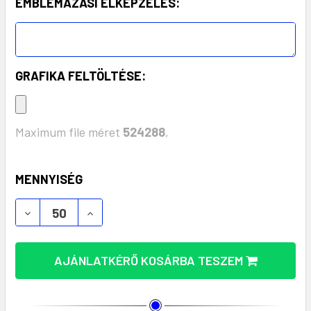
EMBLÉMÁZÁSI ELKÉPZELÉS:
GRAFIKA FELTÖLTÉSE:
Maximum file méret
524288
,
KÉSZLET:
MENNYISÉG
CREACUP EGYEDI THERMO BÖGRE – 400 ML REKLÁ
CREACUP EGYEDI THERMO BÖGRE – 400
AJÁNLATKÉRŐ KOSÁRBA TESZEM