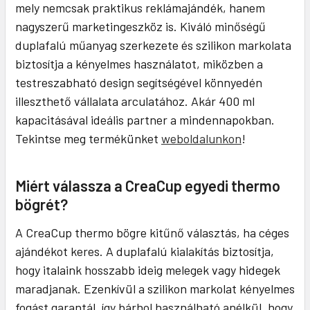
mely nemcsak praktikus reklámajándék, hanem
nagyszerű marketingeszköz is. Kiváló minőségű
duplafalú műanyag szerkezete és szilikon markolata
biztosítja a kényelmes használatot, miközben a
testreszabható design segítségével könnyedén
illeszthető vállalata arculatához. Akár 400 ml
kapacitásával ideális partner a mindennapokban.
Tekintse meg termékünket
weboldalunkon
!
Miért válassza a CreaCup egyedi thermo
bögrét?
A CreaCup thermo bögre kitűnő választás, ha céges
ajándékot keres. A duplafalú kialakítás biztosítja,
hogy italaink hosszabb ideig melegek vagy hidegek
maradjanak. Ezenkívül a szilikon markolat kényelmes
fogást garantál, így bárhol használható anélkül, hogy