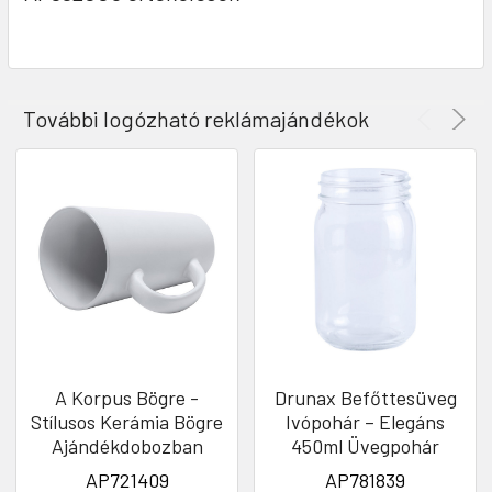
További logózható reklámajándékok
A Korpus Bögre -
Drunax Befőttesüveg
Stílusos Kerámia Bögre
Ivópohár – Elegáns
Ajándékdobozban
450ml Üvegpohár
AP721409
AP781839