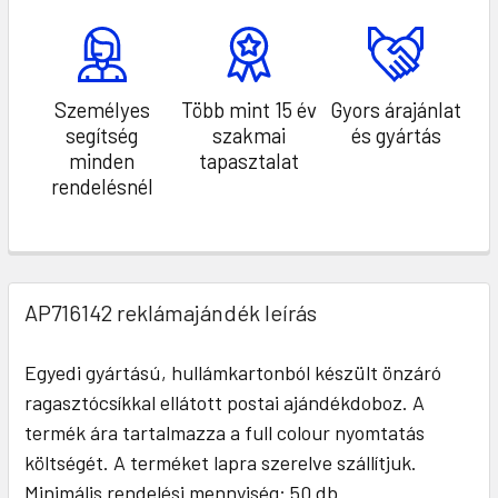
Személyes
Több mint 15 év
Gyors árajánlat
segítség
szakmai
és gyártás
minden
tapasztalat
rendelésnél
AP716142 reklámajándék leírás
Egyedi gyártású, hullámkartonból készült önzáró
ragasztócsíkkal ellátott postai ajándékdoboz. A
termék ára tartalmazza a full colour nyomtatás
költségét. A terméket lapra szerelve szállítjuk.
Minimális rendelési mennyiség: 50 db.