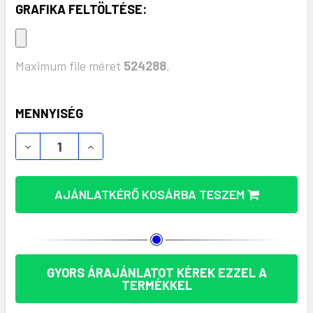
GRAFIKA FELTÖLTÉSE:
Maximum file méret
524288
,
KÉSZLET:
MENNYISÉG
CREABOX POST XS POSTAI DOBOZ (AP716142) MEN
CREABOX POST XS POSTAI DOBOZ (AP71
AJÁNLATKÉRŐ KOSÁRBA TESZEM
GYORS ÁRAJÁNLATOT KÉREK EZZEL A
TERMÉKKEL