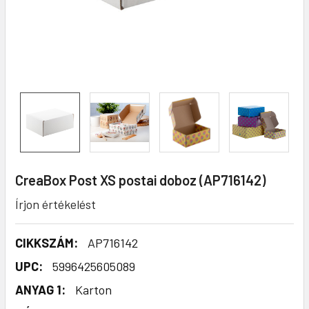
CreaBox Post XS postai doboz (AP716142)
Írjon értékelést
CIKKSZÁM:
AP716142
UPC:
5996425605089
ANYAG 1:
Karton