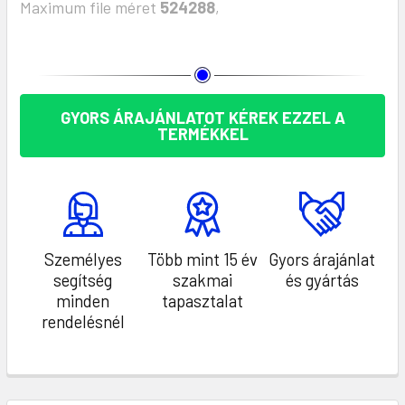
Maximum file méret
524288
,
KÉSZLET:
GYORS ÁRAJÁNLATOT KÉREK EZZEL A
TERMÉKKEL
Személyes
Több mint 15 év
Gyors árajánlat
segítség
szakmai
és gyártás
minden
tapasztalat
rendelésnél