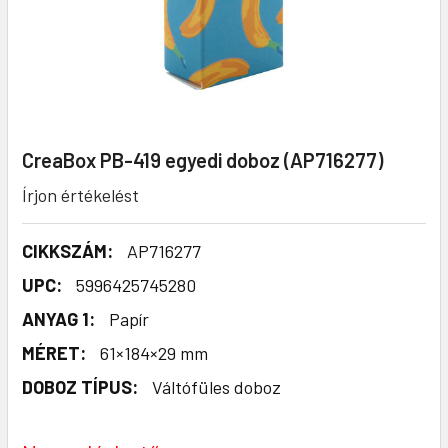
CreaBox PB-419 egyedi doboz (AP716277)
Írjon értékelést
CIKKSZÁM:
AP716277
UPC:
5996425745280
ANYAG 1:
Papír
MÉRET:
61×184×29 mm
DOBOZ TÍPUS:
Váltófüles doboz