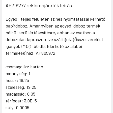
AP716277 reklámajándék leírás
Egyedi, teljes felületen színes nyomtatással kérhető
papírdoboz. Amennyiben az egyedi doboz termék
nélkül kerül értékesítésre, abban az esetben a
dobozokat lapraszerelve szállítjuk. (Összeszerelést
igényel.) MOQ: 50 db. Elérhető az alábbi
termék(ek)hez: AP805972
csomagolás: karton
mennyiség: 1
hossz: 19.25
szélesség: 19.25
magasság: 0.05
térfogat: 3.0E-5
súly: 0.0005