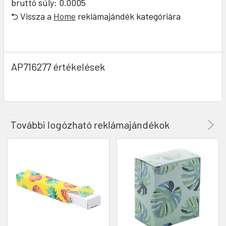
bruttó súly: 0.0005
⮌ Vissza a
Home
reklámajándék kategóriára
AP716277 értékelések
További logózható reklámajándékok