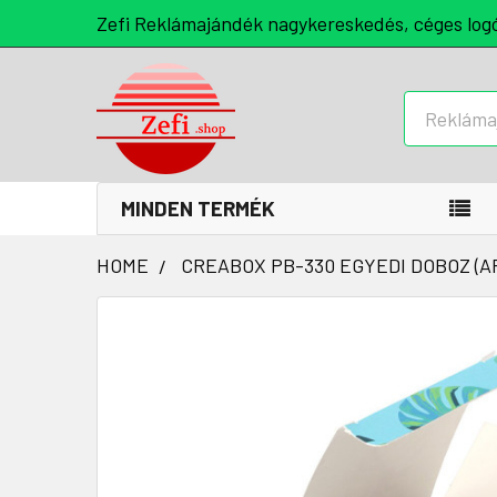
Zefi Reklámajándék nagykereskedés, céges log
Keresés
MINDEN TERMÉK
HOME
CREABOX PB-330 EGYEDI DOBOZ (AP