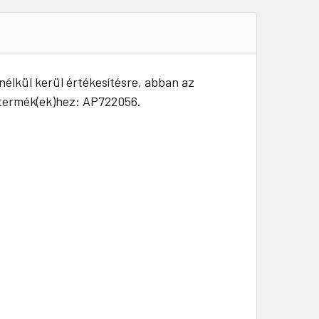
élkül kerül értékesítésre, abban az
i termék(ek)hez: AP722056.