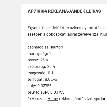
AP716164 REKLÁMAJÁNDÉK LEÍRÁS
Egyedi, teljes felületen színes nyomtatáss
esetben a dobozokat lapraszerelve szállítju
csomagolás: karton
mennyiség: 1
hossz: 26.4
szélesség: 26.4
magasság: 0.1
térfogat: 8.0E-5
súly: 0.03755
bruttó súly: 0.03755
⮌ Vissza a
Home
reklámajándék kategóriár