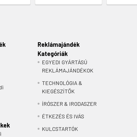
ék
Reklámajándék
Kategóriák
EGYEDI GYÁRTÁSÚ
REKLÁMAJÁNDÉKOK
TECHNOLÓGIA &
di
KIEGÉSZÍTŐK
ÍRÓSZER & IRODASZER
ÉTKEZÉS ÉS IVÁS
nkek
KULCSTARTÓK
i