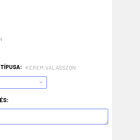
N
 TÍPUSA:
KÉREM VÁLASSZON
ÉS: