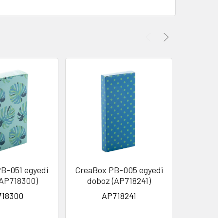
B-051 egyedi
CreaBox PB-005 egyedi
CreaBo
(AP718300)
doboz (AP718241)
(
2.0
718300
AP718241