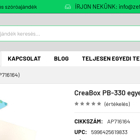
ÍRJON NEKÜNK: info@zef
ós szóróajándék
KAPCSOLAT
BLOG
TELJESEN EGYEDI T
716164)
CreaBox PB-330 egye
(értékelés)
CIKKSZÁM:
AP716164
UPC:
5996425619833