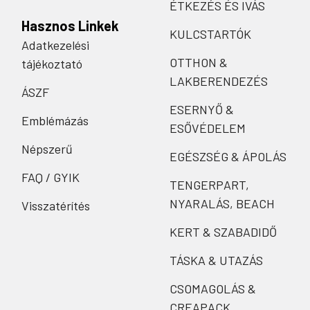
ÉTKEZÉS ÉS IVÁS
Hasznos Linkek
KULCSTARTÓK
Adatkezelési
OTTHON &
tájékoztató
LAKBERENDEZÉS
ÁSZF
ESERNYŐ &
Emblémázás
ESŐVÉDELEM
Népszerű
EGÉSZSÉG & ÁPOLÁS
FAQ / GYIK
TENGERPART,
NYARALÁS, BEACH
Visszatérítés
KERT & SZABADIDŐ
TÁSKA & UTAZÁS
CSOMAGOLÁS &
CREAPACK