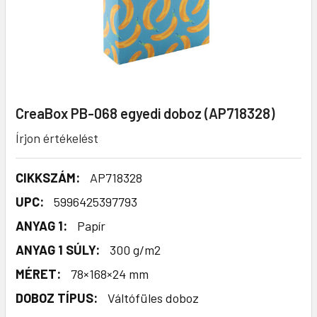
CreaBox PB-068 egyedi doboz (AP718328)
Írjon értékelést
CIKKSZÁM:
AP718328
UPC:
5996425397793
ANYAG 1:
Papír
ANYAG 1 SÚLY:
300 g/m2
MÉRET:
78×168×24 mm
DOBOZ TÍPUS:
Váltófüles doboz