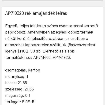
AP718328 reklámajándék leírás
Egyedi, teljes felületen színes nyomtatással kérhető
papírdoboz. Amennyiben az egyedi doboz termék
nélkül kerül értékesítésre, abban az esetben a
dobozokat lapraszerelve szállítjuk. (összeszerelést
igényel).MOQ: 50 db. Elérhető az alábbi
termék(ek)hez: AP741466, AP741923.
csomagolás: karton
mennyiség: 1
hossz: 21.65
szélesség: 21.65
magasság: 0.1
térfogat: 5.0E-5