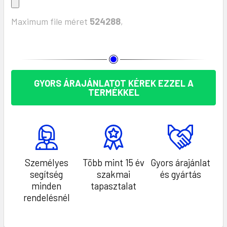
Maximum file méret
524288
,
KÉSZLET:
GYORS ÁRAJÁNLATOT KÉREK EZZEL A
TERMÉKKEL
Személyes
Több mint 15 év
Gyors árajánlat
segítség
szakmai
és gyártás
minden
tapasztalat
rendelésnél