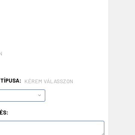
N
 TÍPUSA:
KÉREM VÁLASSZON
ÉS: