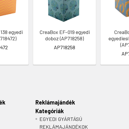
138 egyedi
CreaBox EF-019 egyedi
CreaB
718472)
doboz (AP718258)
egyedies
(AP
472
AP718258
AP
ék
Reklámajándék
Kategóriák
EGYEDI GYÁRTÁSÚ
REKLÁMAJÁNDÉKOK