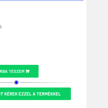
8
,
S L AJÁNDÉKDOBOZ (AP716127) MENNYISÉGÉNEK CSÖKK
T BOX PLUS L AJÁNDÉKDOBOZ (AP716127) MENNYISÉGÉ
RBA TESZEM
T KÉREK EZZEL A TERMÉKKEL