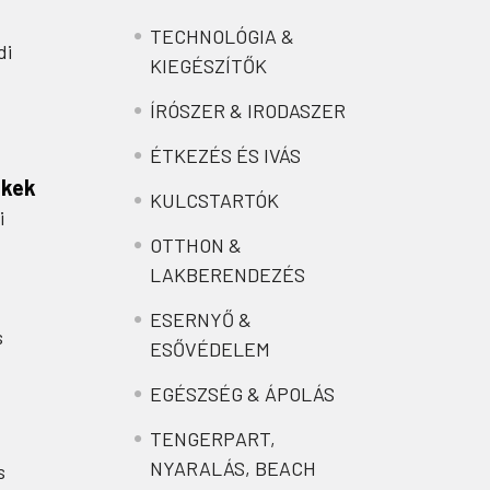
TECHNOLÓGIA &
di
KIEGÉSZÍTŐK
ÍRÓSZER & IRODASZER
ÉTKEZÉS ÉS IVÁS
nkek
KULCSTARTÓK
i
OTTHON &
LAKBERENDEZÉS
ESERNYŐ &
s
ESŐVÉDELEM
EGÉSZSÉG & ÁPOLÁS
TENGERPART,
NYARALÁS, BEACH
s