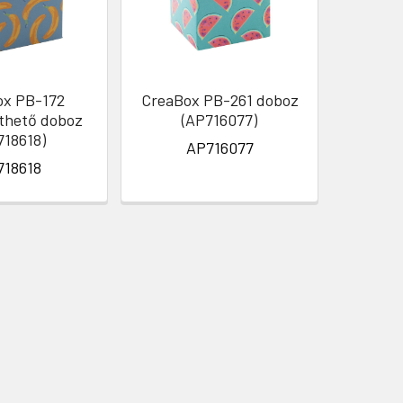
ox PB-172
CreaBox PB-261 doboz
CreaBox
íthető doboz
(AP716077)
dobo
718618)
AP716077
718618