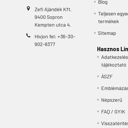
Blog
Zefi Ajándék Kft.
Teljesen egye
9400 Sopron
termékek
Kempten utca 4.
Sitemap
Hívjon fel: +36-30-
902-8377
Hasznos Li
Adatkezelés
tájékoztató
ÁSZF
Emblémázá
Népszerű
FAQ / GYIK
Visszatéríté