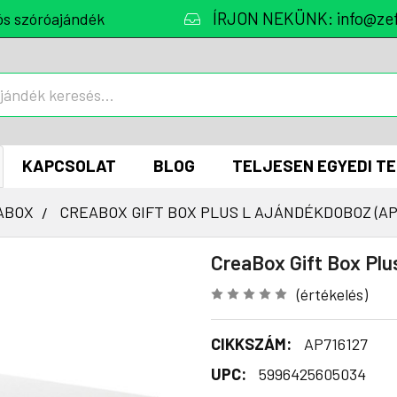
ÍRJON NEKÜNK: info@zef
ós szóróajándék
KAPCSOLAT
BLOG
TELJESEN EGYEDI T
ABOX
CREABOX GIFT BOX PLUS L AJÁNDÉKDOBOZ (AP
CreaBox Gift Box Plu
(értékelés)
CIKKSZÁM:
AP716127
UPC:
5996425605034