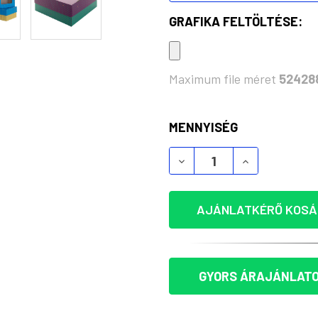
GRAFIKA FELTÖLTÉSE:
Maximum file méret
52428
KÉSZLET:
MENNYISÉG
CREABOX GIFT BOX PLU
CREABOX GIF
AJÁNLATKÉRŐ KOSÁ
GYORS ÁRAJÁNLATO