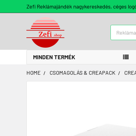
Zefi Reklámajándék nagykereskedés, céges log
Keresés
MINDEN TERMÉK
HOME
CSOMAGOLÁS & CREAPACK
CRE