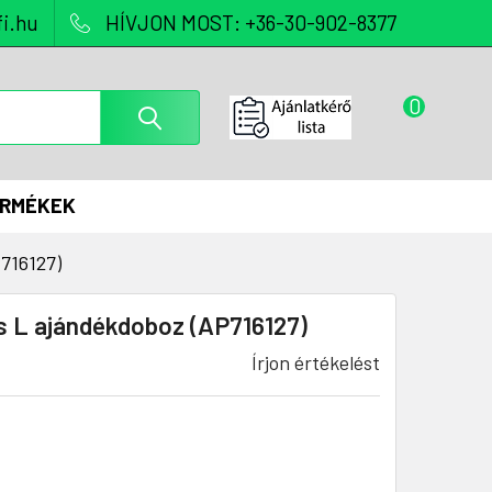
i.hu
HÍVJON MOST: +36-30-902-8377
0
ERMÉKEK
716127)
s L ajándékdoboz (AP716127)
Írjon értékelést