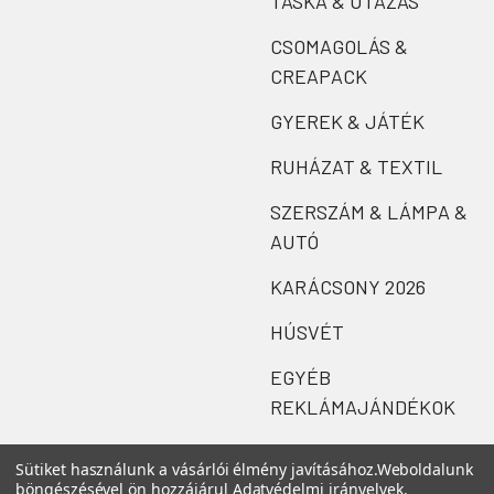
TÁSKA & UTAZÁS
CSOMAGOLÁS &
CREAPACK
GYEREK & JÁTÉK
RUHÁZAT & TEXTIL
SZERSZÁM & LÁMPA &
AUTÓ
KARÁCSONY 2026
HÚSVÉT
EGYÉB
REKLÁMAJÁNDÉKOK
Sütiket használunk a vásárlói élmény javításához.
Weboldalunk
böngészésével ön hozzájárul
Adatvédelmi irányelvek
.