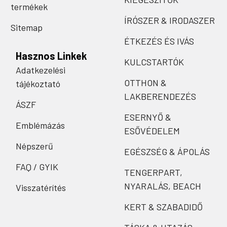
termékek
ÍRÓSZER & IRODASZER
Sitemap
ÉTKEZÉS ÉS IVÁS
Hasznos Linkek
KULCSTARTÓK
Adatkezelési
OTTHON &
tájékoztató
LAKBERENDEZÉS
ÁSZF
ESERNYŐ &
Emblémázás
ESŐVÉDELEM
Népszerű
EGÉSZSÉG & ÁPOLÁS
FAQ / GYIK
TENGERPART,
NYARALÁS, BEACH
Visszatérítés
KERT & SZABADIDŐ