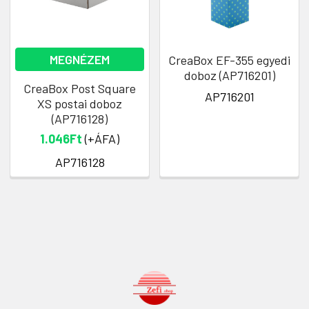
MEGNÉZEM
CreaBox EF-355 egyedi
doboz (AP716201)
CreaBox Post Square
AP716201
XS postai doboz
(AP716128)
1.046Ft
(+ÁFA)
AP716128