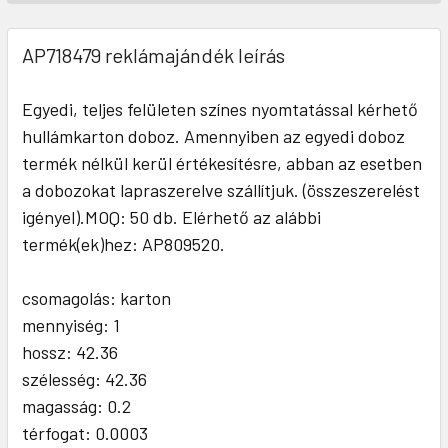
AP718479 reklámajándék leírás
Egyedi, teljes felületen színes nyomtatással kérhető
hullámkarton doboz. Amennyiben az egyedi doboz
termék nélkül kerül értékesítésre, abban az esetben
a dobozokat lapraszerelve szállítjuk. (összeszerelést
igényel).MOQ: 50 db. Elérhető az alábbi
termék(ek)hez: AP809520.
csomagolás: karton
mennyiség: 1
hossz: 42.36
szélesség: 42.36
magasság: 0.2
térfogat: 0.0003