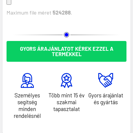
Maximum file méret
524288
,
KÉSZLET:
GYORS ÁRAJÁNLATOT KÉREK EZZEL A
TERMÉKKEL
Személyes
Több mint 15 év
Gyors árajánlat
segítség
szakmai
és gyártás
minden
tapasztalat
rendelésnél