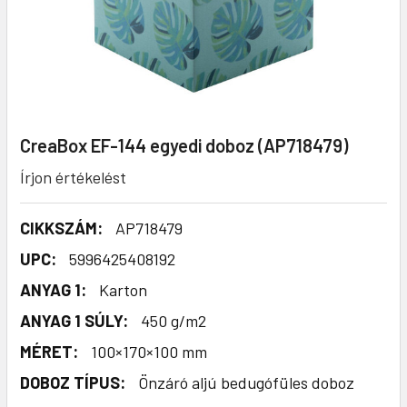
CreaBox EF-144 egyedi doboz (AP718479)
Írjon értékelést
CIKKSZÁM:
AP718479
UPC:
5996425408192
ANYAG 1:
Karton
ANYAG 1 SÚLY:
450 g/m2
MÉRET:
100×170×100 mm
DOBOZ TÍPUS:
Önzáró aljú bedugófüles doboz