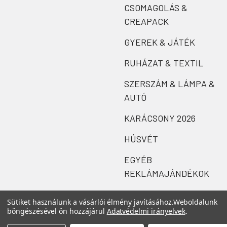
CSOMAGOLÁS &
CREAPACK
GYEREK & JÁTÉK
RUHÁZAT & TEXTIL
SZERSZÁM & LÁMPA &
AUTÓ
KARÁCSONY 2026
HÚSVÉT
EGYÉB
REKLÁMAJÁNDÉKOK
Sütiket használunk a vásárlói élmény javításához.
Weboldalunk
böngészésével ön hozzájárul
Adatvédelmi irányelvek
.