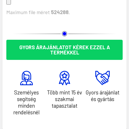
Maximum file méret
524288
,
KÉSZLET:
GYORS ÁRAJÁNLATOT KÉREK EZZEL A
TERMÉKKEL
Személyes
Több mint 15 év
Gyors árajánlat
segítség
szakmai
és gyártás
minden
tapasztalat
rendelésnél