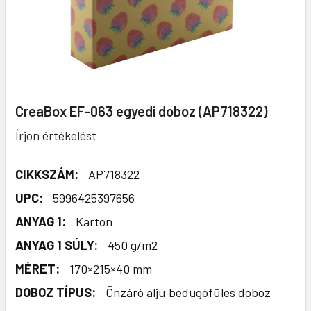
CreaBox EF-063 egyedi doboz (AP718322)
Írjon értékelést
CIKKSZÁM:
AP718322
UPC:
5996425397656
ANYAG 1:
Karton
ANYAG 1 SÚLY:
450 g/m2
MÉRET:
170×215×40 mm
DOBOZ TÍPUS:
Önzáró aljú bedugófüles doboz