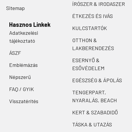
ÍRÓSZER & IRODASZER
Sitemap
ÉTKEZÉS ÉS IVÁS
Hasznos Linkek
KULCSTARTÓK
Adatkezelési
OTTHON &
tájékoztató
LAKBERENDEZÉS
ÁSZF
ESERNYŐ &
Emblémázás
ESŐVÉDELEM
Népszerű
EGÉSZSÉG & ÁPOLÁS
FAQ / GYIK
TENGERPART,
NYARALÁS, BEACH
Visszatérítés
KERT & SZABADIDŐ
TÁSKA & UTAZÁS