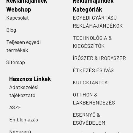
Reklámajándék
Reklámajándék
Webshop
Kategóriák
Kapcsolat
EGYEDI GYÁRTÁSÚ
REKLÁMAJÁNDÉKOK
Blog
TECHNOLÓGIA &
Teljesen egyedi
KIEGÉSZÍTŐK
termékek
ÍRÓSZER & IRODASZER
Sitemap
ÉTKEZÉS ÉS IVÁS
Hasznos Linkek
KULCSTARTÓK
Adatkezelési
OTTHON &
tájékoztató
LAKBERENDEZÉS
ÁSZF
ESERNYŐ &
Emblémázás
ESŐVÉDELEM
Népszerű