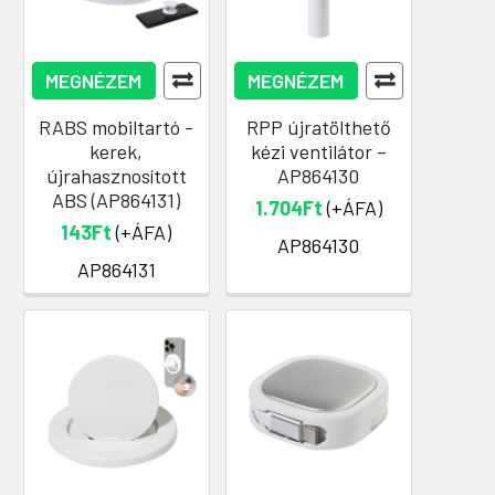
MEGNÉZEM
MEGNÉZEM
RABS mobiltartó -
RPP újratölthető
kerek,
kézi ventilátor –
újrahasznosított
AP864130
ABS (AP864131)
1.704Ft
(+ÁFA)
143Ft
(+ÁFA)
AP864130
AP864131