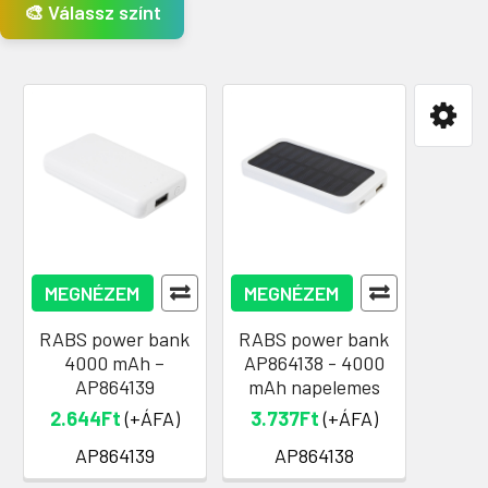
🎨 Válassz színt
MEGNÉZEM
MEGNÉZEM
RABS power bank
RABS power bank
4000 mAh –
AP864138 - 4000
AP864139
mAh napelemes
2.644Ft
(+ÁFA)
3.737Ft
(+ÁFA)
AP864139
AP864138