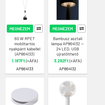
MEGNÉZEM
MEGNÉZEM
60 W RPET
Bambusz asztali
mobiltartós
lámpa AP864132 —
nyakpánt kábellel
24 LED, USB
(AP864133)
újratölthető
1.187Ft
(+ÁFA)
3.292Ft
(+ÁFA)
AP864133
AP864132