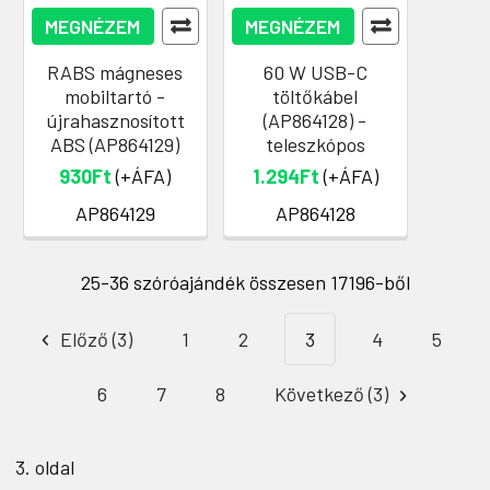
MEGNÉZEM
MEGNÉZEM
RABS mágneses
60 W USB-C
mobiltartó -
töltőkábel
újrahasznosított
(AP864128) -
ABS (AP864129)
teleszkópos
930Ft
(+ÁFA)
1.294Ft
(+ÁFA)
AP864129
AP864128
25-36 szóróajándék összesen 17196-ből
Előző (3)
1
2
3
4
5
6
7
8
Következő (3)
3. oldal