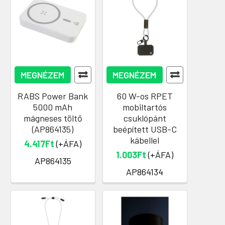
MEGNÉZEM
MEGNÉZEM
RABS Power Bank
60 W-os RPET
5000 mAh
mobiltartós
mágneses töltő
csuklópánt
(AP864135)
beépített USB-C
kábellel
4.417Ft
(+ÁFA)
1.003Ft
(+ÁFA)
AP864135
AP864134