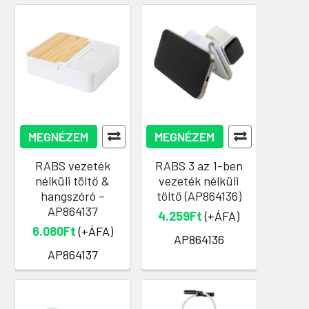
MEGNÉZEM
MEGNÉZEM
RABS vezeték
RABS 3 az 1-ben
nélküli töltő &
vezeték nélküli
hangszóró –
töltő (AP864136)
AP864137
4.259Ft
(+ÁFA)
6.080Ft
(+ÁFA)
AP864136
AP864137