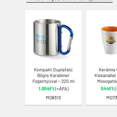
Kompakt Duplafalú
Kerámia 
Bögre Karabíner
Kiskanállal
Fogantyúval – 220 ml
Mosogatóg
1.054Ft
(+ÁFA)
544Ft
(
MO8313
MO7