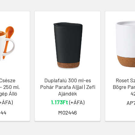
Csésze
Duplafalú 300 ml-es
Roset S
 - 250 ml,
Pohár Parafa Aljjal | Zefi
Bögre Par
ép Álló
Ajándék
4
+ÁFA)
1.173Ft
(+ÁFA)
AP
344
MO2446