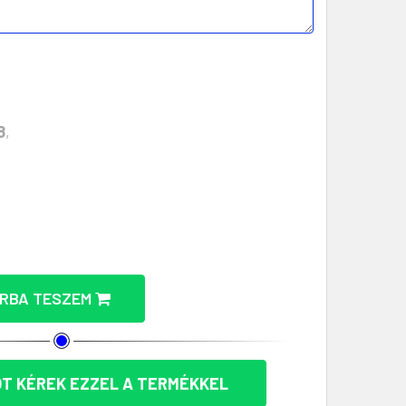
8
,
50 ML – ELEGÁNS ÉS FENNTARTHATÓ MENNYISÉGÉNEK 
T POHÁR 550 ML – ELEGÁNS ÉS FENNTARTHATÓ MENNYI
RBA TESZEM
T KÉREK EZZEL A TERMÉKKEL