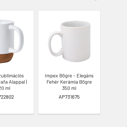
zublimációs
Impex Bögre - Elegáns
Szemé
afa Alappal |
Fehér Kerámia Bögre
Loter
20 ml
350 ml
Po
722802
AP731675