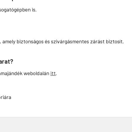
sogatógépben is.
k, amely biztonságos és szivárgásmentes zárást biztosít.
arat?
klámajándék weboldalán
itt
.
riára