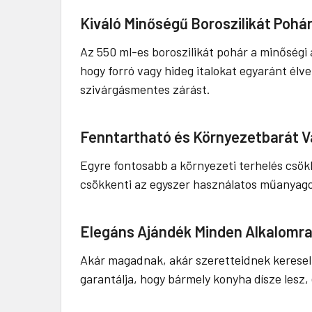
Kiváló Minőségű Boroszilikát Pohá
Az 550 ml-es boroszilikát pohár a minőségi 
hogy forró vagy hideg italokat egyaránt élve
szivárgásmentes zárást.
Fenntartható és Környezetbarát V
Egyre fontosabb a környezeti terhelés csökk
csökkenti az egyszer használatos műanyago
Elegáns Ajándék Minden Alkalomr
Akár magadnak, akár szeretteidnek keresel k
garantálja, hogy bármely konyha dísze lesz,