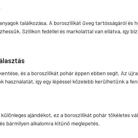
r
anyagok találkozása. A boroszilikát üveg tartósságáról és h
zhessük. Szilikon fedéllel és markolattal van ellátva, így b
álasztás
entése, és a boroszilikát pohár éppen ebben segít. Az újra
k használatát, így egy lépéssel közelebb kerülhetünk a fe
a
ülönleges ajándékot, ez a boroszilikát pohár tökéletes vál
 és bármilyen alkalomra kitűnő meglepetés.