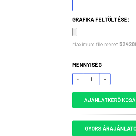
GRAFIKA FELTÖLTÉSE:
Maximum file méret
52428
KÉSZLET:
MENNYISÉG
BOROSZILIKÁT POHÁR 5
BOROSZILIKÁ
AJÁNLATKÉRŐ KOSÁ
GYORS ÁRAJÁNLATO