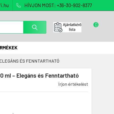
i.hu
HÍVJON MOST: +36-30-902-8377
0
ERMÉKEK
– ELEGÁNS ÉS FENNTARTHATÓ
50 ml – Elegáns és Fenntartható
Írjon értékelést