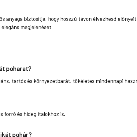
erős anyaga biztosítja, hogy hosszú távon élvezhesd előnyei
 elegáns megjelenését.
kát poharat?
gáns, tartós és környezetbarát, tökéletes mindennapi hasz
is forró és hideg italokhoz is.
likát pohár?