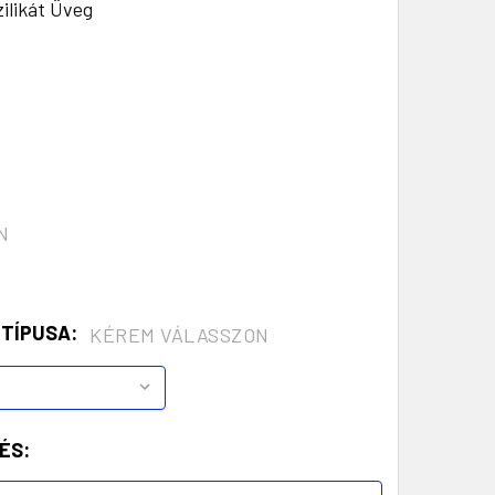
ilikát Üveg
N
 TÍPUSA:
KÉREM VÁLASSZON
ÉS: