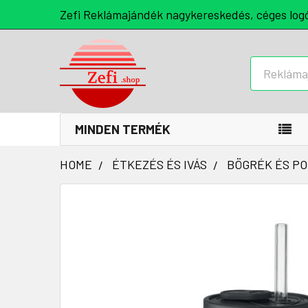
Zefi Reklámajándék nagykereskedés, céges log
Keresés
MINDEN TERMÉK
HOME
ÉTKEZÉS ÉS IVÁS
BÖGRÉK ÉS P