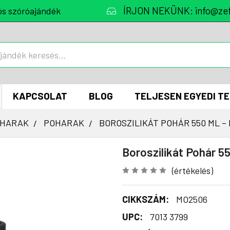
ÍRJON NEKÜNK: info@zef
ós szóróajándék
KAPCSOLAT
BLOG
TELJESEN EGYEDI T
OHARAK
POHARAK
BOROSZILIKÁT POHÁR 550 ML 
Boroszilikát Pohár 5
(értékelés)
CIKKSZÁM:
MO2506
UPC:
7013 3799