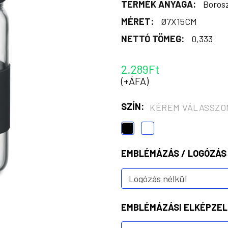
TERMÉK ANYAGA:
Borosz
MÉRET:
Ø7X15CM
NETTÓ TÖMEG:
0,333
2.289Ft
(+ÁFA)
SZÍN:
KÉREM VÁLASSZO
EMBLÉMÁZÁS / LOGÓZÁS
EMBLÉMÁZÁSI ELKÉPZEL