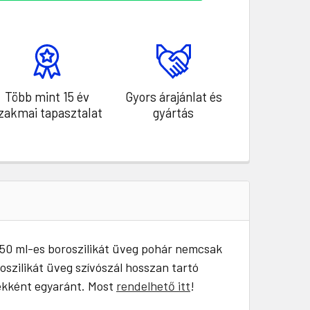
Több mint 15 év
Gyors árajánlat és
zakmai tapasztalat
gyártás
 550 ml-es boroszilikát üveg pohár nemcsak
oszilikát üveg szívószál hosszan tartó
dékként egyaránt. Most
rendelhető itt
!