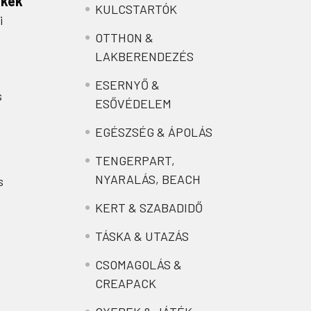
nkek
KULCSTARTÓK
i
OTTHON &
LAKBERENDEZÉS
ESERNYŐ &
s
ESŐVÉDELEM
EGÉSZSÉG & ÁPOLÁS
TENGERPART,
NYARALÁS, BEACH
s
KERT & SZABADIDŐ
TÁSKA & UTAZÁS
CSOMAGOLÁS &
CREAPACK