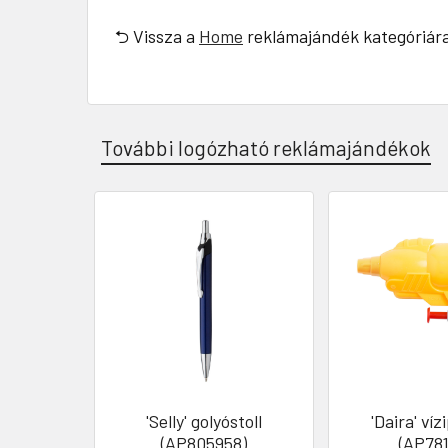
⮌ Vissza a
Home
reklámajándék kategóriár
További logózható reklámajándékok
'Selly' golyóstoll
'Daira' víz
(AP805958)
(AP781