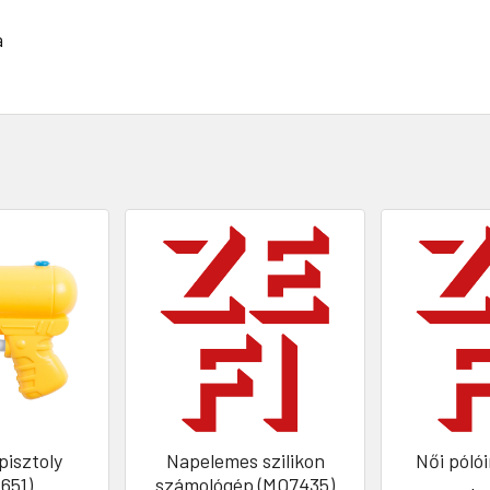
a
ipisztoly
Napelemes szilikon
Női póló
651)
számológép (MO7435)