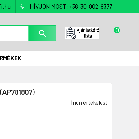
i.hu
HÍVJON MOST: +36-30-902-8377
0
ERMÉKEK
 (AP781807)
Írjon értékelést