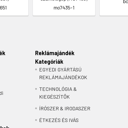
b
651
mo7435-1
ék
Reklámajándék
Kategóriák
EGYEDI GYÁRTÁSÚ
REKLÁMAJÁNDÉKOK
TECHNOLÓGIA &
di
KIEGÉSZÍTŐK
ÍRÓSZER & IRODASZER
ÉTKEZÉS ÉS IVÁS