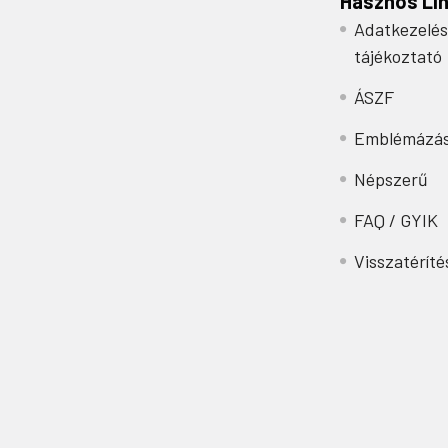
Hasznos Li
Adatkezelés
tájékoztató
ÁSZF
Emblémázá
Népszerű
FAQ / GYIK
Visszatéríté