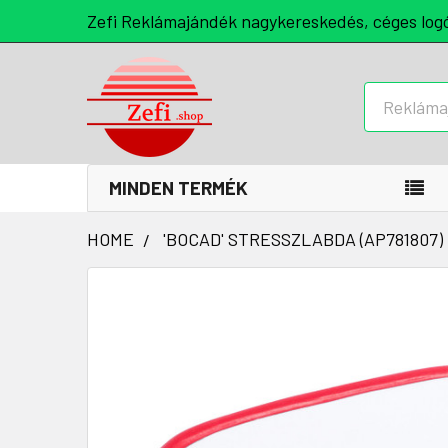
Zefi Reklámajándék nagykereskedés, céges log
Keresés
MINDEN TERMÉK
HOME
'BOCAD' STRESSZLABDA (AP781807)