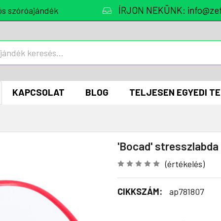
ÍRJON NEKÜNK: info@zef
ós szóróajándék
KAPCSOLAT
BLOG
TELJESEN EGYEDI T
'Bocad' stresszlabda
(értékelés)
CIKKSZÁM:
ap781807