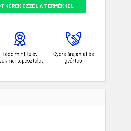
T KÉREK EZZEL A TERMÉKKEL
Több mint 15 év
Gyors árajánlat és
zakmai tapasztalat
gyártás