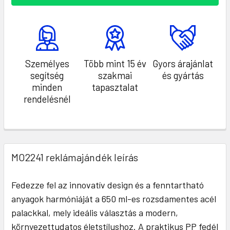
Személyes
Több mint 15 év
Gyors árajánlat
segítség
szakmai
és gyártás
minden
tapasztalat
rendelésnél
MO2241 reklámajándék leírás
Fedezze fel az innovatív design és a fenntartható
anyagok harmóniáját a 650 ml-es rozsdamentes acél
palackkal, mely ideális választás a modern,
környezettudatos életstílushoz. A praktikus PP fedél