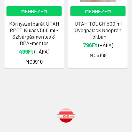
MEGNÉZEM
MEGNÉZEM
Környezetbarát UTAH
UTAH TOUCH 500 ml
RPET Kulacs 500 ml -
Üvegpalack Neoprén
Szivárgásmentes &
Tokban
BPA-mentes
796Ft
(+ÁFA)
499Ft
(+ÁFA)
MO6168
MO9910