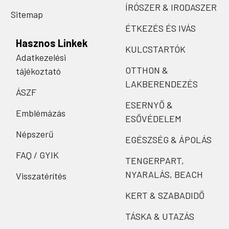
ÍRÓSZER & IRODASZER
Sitemap
ÉTKEZÉS ÉS IVÁS
Hasznos Linkek
KULCSTARTÓK
Adatkezelési
OTTHON &
tájékoztató
LAKBERENDEZÉS
ÁSZF
ESERNYŐ &
Emblémázás
ESŐVÉDELEM
Népszerű
EGÉSZSÉG & ÁPOLÁS
FAQ / GYIK
TENGERPART,
NYARALÁS, BEACH
Visszatérítés
KERT & SZABADIDŐ
TÁSKA & UTAZÁS