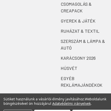
CSOMAGOLÁS &
CREAPACK
GYEREK & JÁTÉK
RUHÁZAT & TEXTIL
SZERSZÁM & LÁMPA &
AUTÓ
KARÁCSONY 2026
HÚSVÉT
EGYÉB
REKLÁMAJÁNDÉKOK
Sütiket használunk a vásárlói élmény javításához.
Weboldalunk
böngészésével ön hozzájárul
Adatvédelmi irányelvek
.