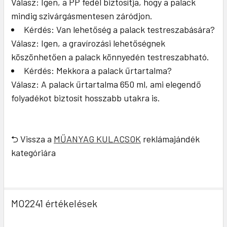
Válasz: Igen, a PP fedél biztosítja, hogy a palack
mindig szivárgásmentesen záródjon.
Kérdés: Van lehetőség a palack testreszabására?
Válasz: Igen, a gravírozási lehetőségnek
köszönhetően a palack könnyedén testreszabható.
Kérdés: Mekkora a palack űrtartalma?
Válasz: A palack űrtartalma 650 ml, ami elegendő
folyadékot biztosít hosszabb utakra is.
⮌ Vissza a
MŰANYAG KULACSOK
reklámajándék
kategóriára
MO2241 értékelések