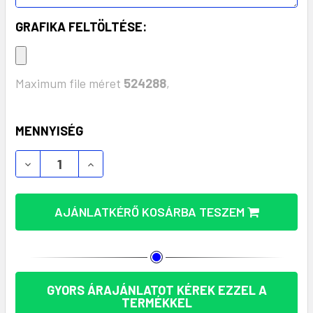
GRAFIKA FELTÖLTÉSE:
Maximum file méret
524288
,
KÉSZLET:
MENNYISÉG
AJÁNLATKÉRŐ KOSÁRBA TESZEM
GYORS ÁRAJÁNLATOT KÉREK EZZEL A
TERMÉKKEL