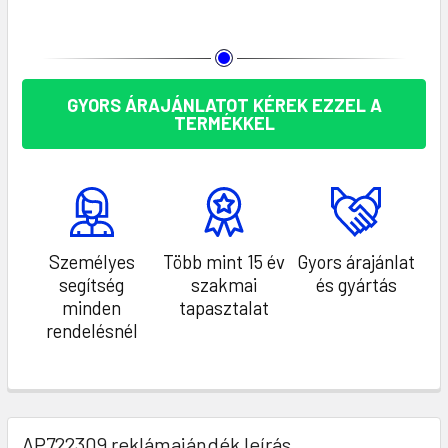
KÉSZLET:
GYORS ÁRAJÁNLATOT KÉREK EZZEL A
TERMÉKKEL
Személyes
Több mint 15 év
Gyors árajánlat
segítség
szakmai
és gyártás
minden
tapasztalat
rendelésnél
AP722309 reklámajándék leírás