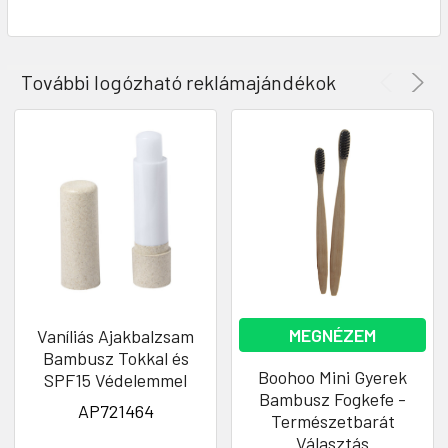
További logózható reklámajándékok
MEGNÉZEM
Vaníliás Ajakbalzsam
Bambusz Tokkal és
Boohoo Mini Gyerek
SPF15 Védelemmel
Bambusz Fogkefe -
AP721464
Természetbarát
Választás