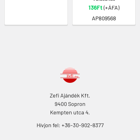
136Ft
(+ÁFA)
AP809568
Zefi Ajándék Kft.
9400 Sopron
Kempten utca 4.
Hívjon fel: +36-30-902-8377