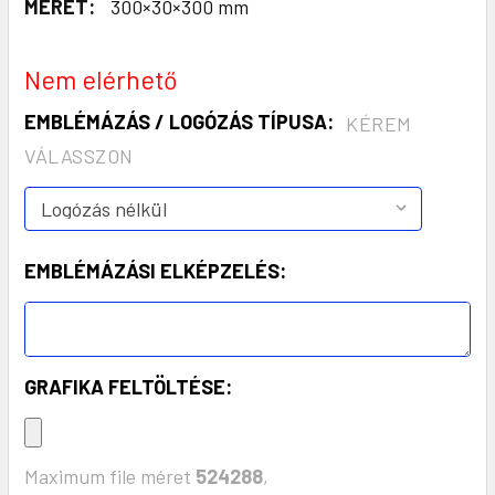
MÉRET:
300×30×300 mm
Nem elérhető
EMBLÉMÁZÁS / LOGÓZÁS TÍPUSA:
KÉREM
VÁLASSZON
EMBLÉMÁZÁSI ELKÉPZELÉS:
GRAFIKA FELTÖLTÉSE:
Maximum file méret
524288
,