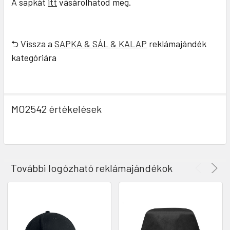
A sapkát
itt
vásárolhatod meg.
⮌ Vissza a
SAPKA & SÁL & KALAP
reklámajándék
kategóriára
MO2542 értékelések
További logózható reklámajándékok