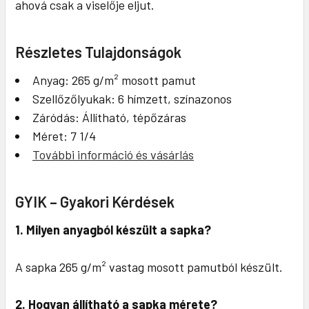
ahová csak a viselője eljut.
Részletes Tulajdonságok
Anyag: 265 g/m² mosott pamut
Szellőzőlyukak: 6 hímzett, színazonos
Záródás: Állítható, tépőzáras
Méret: 7 1/4
További információ és vásárlás
GYIK – Gyakori Kérdések
1. Milyen anyagból készült a sapka?
A sapka 265 g/m² vastag mosott pamutból készült.
2. Hogyan állítható a sapka mérete?