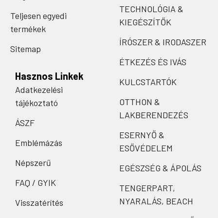
TECHNOLÓGIA &
Teljesen egyedi
KIEGÉSZÍTŐK
termékek
ÍRÓSZER & IRODASZER
Sitemap
ÉTKEZÉS ÉS IVÁS
Hasznos Linkek
KULCSTARTÓK
Adatkezelési
OTTHON &
tájékoztató
LAKBERENDEZÉS
ÁSZF
ESERNYŐ &
Emblémázás
ESŐVÉDELEM
Népszerű
EGÉSZSÉG & ÁPOLÁS
FAQ / GYIK
TENGERPART,
NYARALÁS, BEACH
Visszatérítés