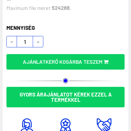
Maximum file méret
524288
,
KÉSZLET:
MENNYISÉG
6 PANELES BASEBALL SAPKA 265 G (MO2542) MEN
6 PANELES BASEBALL SAPKA 265 G (MO
AJÁNLATKÉRŐ KOSÁRBA TESZEM
GYORS ÁRAJÁNLATOT KÉREK EZZEL A
TERMÉKKEL