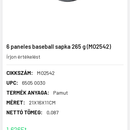
6 paneles baseball sapka 265 g (MO2542)
Írjon értékelést
CIKKSZÁM:
MO2542
UPC:
6505 0030
TERMÉK ANYAGA:
Pamut
MÉRET:
21X16X11CM
NETTÓ TÖMEG:
0,087
1.626Ft