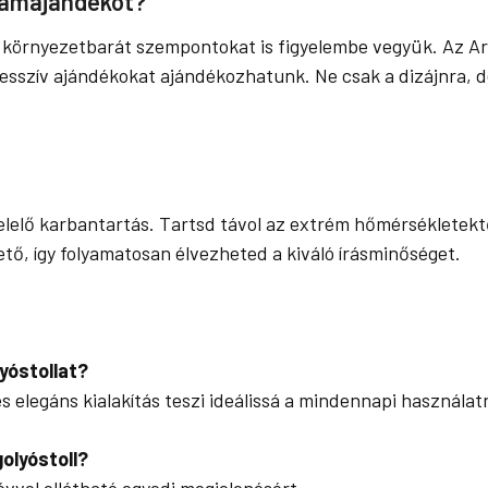
lámajándékot?
környezetbarát szempontokat is figyelembe vegyük. Az Arv
presszív ajándékokat ajándékozhatunk. Ne csak a dizájnra, 
elelő karbantartás. Tartsd távol az extrém hőmérsékletekt
ető, így folyamatosan élvezheted a kiváló írásminőséget.
yóstollat?
elegáns kialakítás teszi ideálissá a mindennapi használat
olyóstoll?