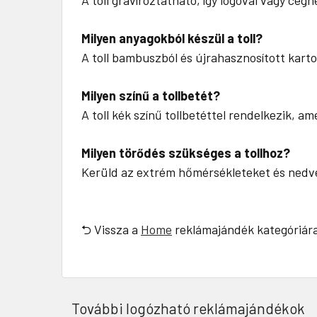
A toll gravíroztatható, így logóval vagy cég
Milyen anyagokból készül a toll?
A toll bambuszból és újrahasznosított karto
Milyen színű a tollbetét?
A toll kék színű tollbetéttel rendelkezik, am
Milyen törődés szükséges a tollhoz?
Kerüld az extrém hőmérsékleteket és nedves
⮌ Vissza a
Home
reklámajándék kategóriár
További logózható reklámajándékok