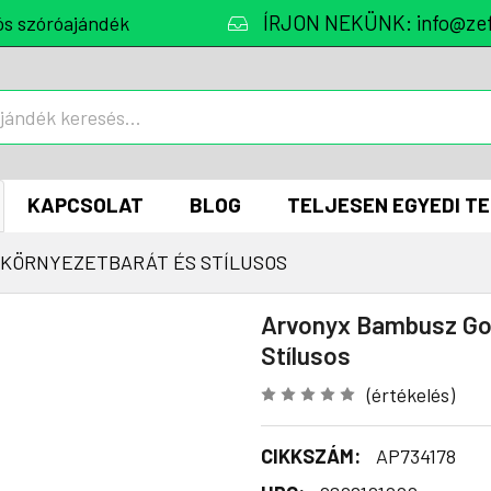
ÍRJON NEKÜNK: info@zef
ós szóróajándék
KAPCSOLAT
BLOG
TELJESEN EGYEDI T
 KÖRNYEZETBARÁT ÉS STÍLUSOS
Arvonyx Bambusz Gol
Stílusos
(értékelés)
CIKKSZÁM:
AP734178