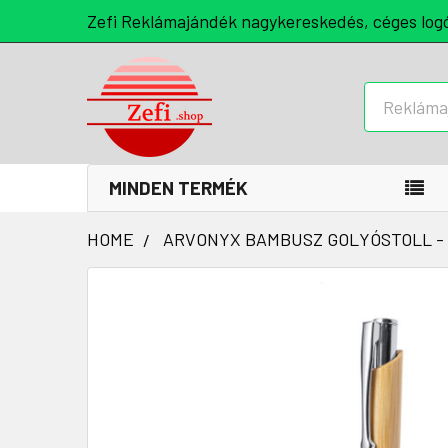
Zefi Reklámajándék nagykereskedés, céges log
Keresés
MINDEN TERMÉK
HOME
ARVONYX BAMBUSZ GOLYÓSTOLL -