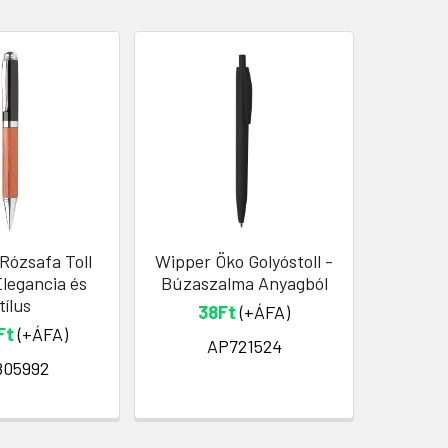
Rózsafa Toll
Wipper Öko Golyóstoll -
Környe
Elegancia és
Búzaszalma Anyagból
G
tílus
Újrah
38Ft
(+ÁFA)
Fe
Ft
(+ÁFA)
AP721524
805992