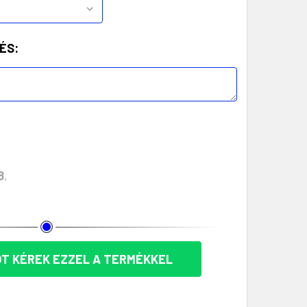
ÉS:
8
,
T KÉREK EZZEL A TERMÉKKEL