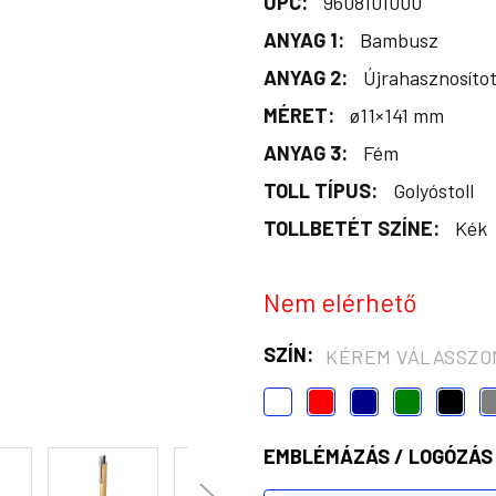
UPC:
9608101000
ANYAG 1:
Bambusz
ANYAG 2:
Újrahasznosítot
MÉRET:
ø11×141 mm
ANYAG 3:
Fém
TOLL TÍPUS:
Golyóstoll
TOLLBETÉT SZÍNE:
Kék
Nem elérhető
SZÍN:
KÉREM VÁLASSZO
EMBLÉMÁZÁS / LOGÓZÁS