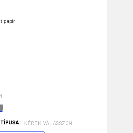
t papír
N
 TÍPUSA:
KÉREM VÁLASSZON