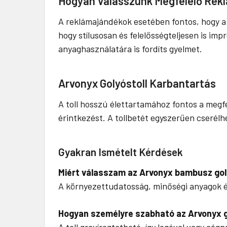
Hogyan Válasszunk Megfelelő Rek
A reklámajándékok esetében fontos, hogy a 
hogy stílusosan és felelősségteljesen is im
anyaghasználatára is fordíts gyelmet.
Arvonyx Golyóstoll Karbantartás
A toll hosszú élettartamához fontos a megf
érintkezést. A tollbetét egyszerűen cserélh
Gyakran Ismételt Kérdések
Miért válasszam az Arvonyx bambusz gol
A környezettudatosság, minőségi anyagok és 
Hogyan személyre szabható az Arvonyx g