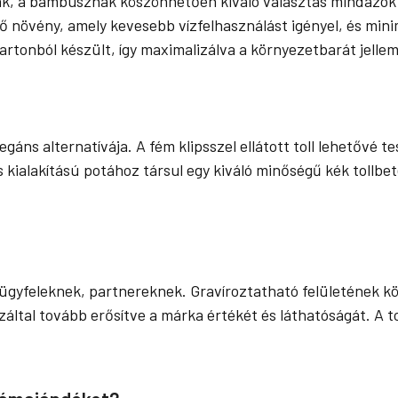
k, a bambusznak köszönhetően kiváló választás mindazok s
övény, amely kevesebb vízfelhasználást igényel, és minima
artonból készült, így maximalizálva a környezetbarát jellem
egáns alternatívája. A fém klipsszel ellátott toll lehetővé 
ialakítású potához társul egy kiváló minőségű kék tollbetét
k ügyfeleknek, partnereknek. Gravíroztatható felületének
záltal tovább erősítve a márka értékét és láthatóságát. A 