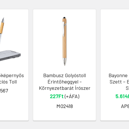
őképernyős
Bambusz Golyóstoll
Bayonne 
iós Toll
Érintőheggyel -
Szett – 
Környezetbarát Írószer
S
567
227Ft
(+ÁFA)
5.614
MO2418
AP