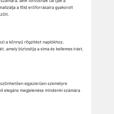
zámára, akik fontosnak tartják a
lizálja a föld erőforrásaira gyakorolt
zőit.
teszi a könnyű rögzítést naplókhoz,
, amely biztosítja a sima és kellemes írást,
 köszönhetően egyszerűen személyre
toll elegáns megjelenése mindenki számára