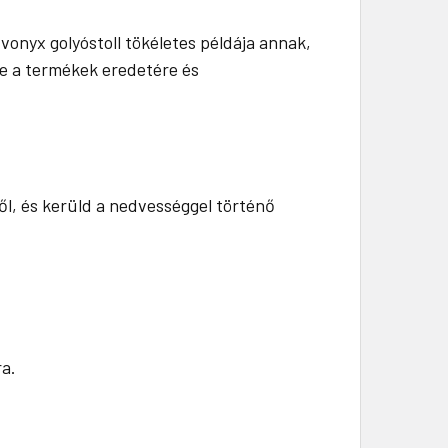
onyx golyóstoll tökéletes példája annak,
de a termékek eredetére és
ől, és kerüld a nedvességgel történő
ra.