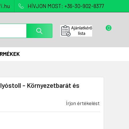
i.hu
HÍVJON MOST: +36-30-902-8377
0
ERMÉKEK
yóstoll - Környezetbarát és
Írjon értékelést