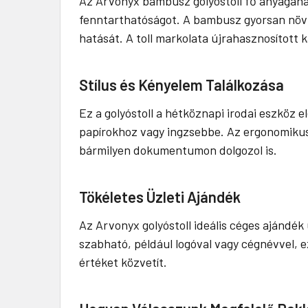
Az Arvonyx bambusz golyóstoll fő anyagána
fenntarthatóságot. A bambusz gyorsan növő n
hatását. A toll markolata újrahasznosított k
Stílus és Kényelem Találkozása
Ez a golyóstoll a hétköznapi irodai eszköz el
papírokhoz vagy ingzsebbe. Az ergonomikus k
bármilyen dokumentumon dolgozol is.
Tökéletes Üzleti Ajándék
Az Arvonyx golyóstoll ideális céges ajándé
szabható, például logóval vagy cégnévvel, e
értéket közvetít.