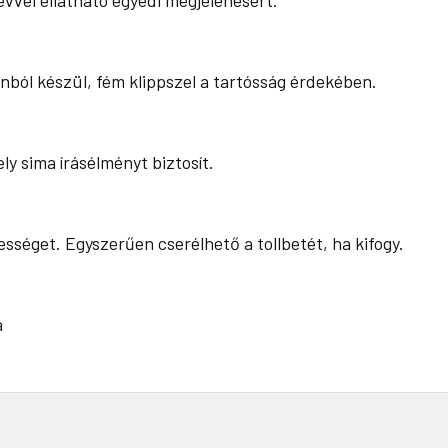
névvel ellátható egyedi megjelenésért.
nból készül, fém klippszel a tartósság érdekében.
ely sima írásélményt biztosít.
séget. Egyszerűen cserélhető a tollbetét, ha kifogy.
a