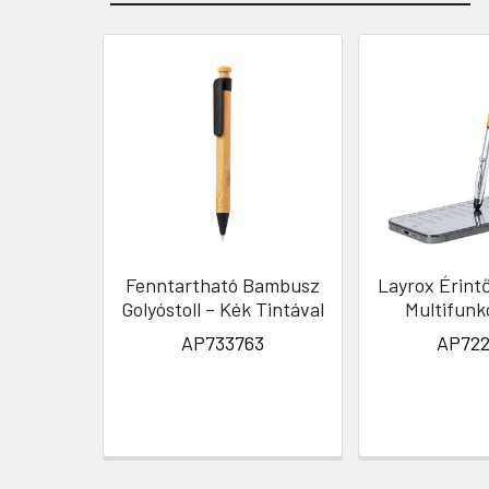
Fenntartható Bambusz
Layrox Érint
Golyóstoll – Kék Tintával
Multifunkc
AP733763
AP722