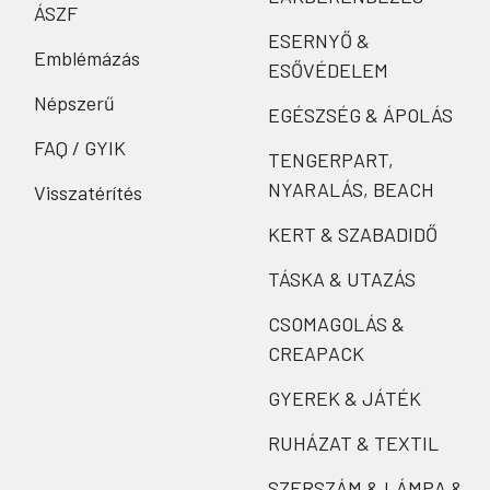
ÁSZF
ESERNYŐ &
Emblémázás
ESŐVÉDELEM
Népszerű
EGÉSZSÉG & ÁPOLÁS
FAQ / GYIK
TENGERPART,
NYARALÁS, BEACH
Visszatérítés
KERT & SZABADIDŐ
TÁSKA & UTAZÁS
CSOMAGOLÁS &
CREAPACK
GYEREK & JÁTÉK
RUHÁZAT & TEXTIL
SZERSZÁM & LÁMPA &