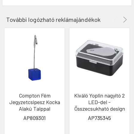
További logózható reklámajándékok
Compton Fém
Kiváló Yoplin nagyító 2
Jegyzetcsipesz Kocka
LED-del -
Alakú Talppal
Összecsukható design
AP809301
AP735345