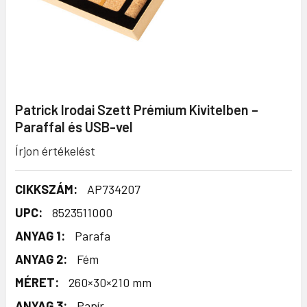
Patrick Irodai Szett Prémium Kivitelben –
Paraffal és USB-vel
Írjon értékelést
CIKKSZÁM:
AP734207
UPC:
8523511000
ANYAG 1:
Parafa
ANYAG 2:
Fém
MÉRET:
260×30×210 mm
ANYAG 3:
Papír