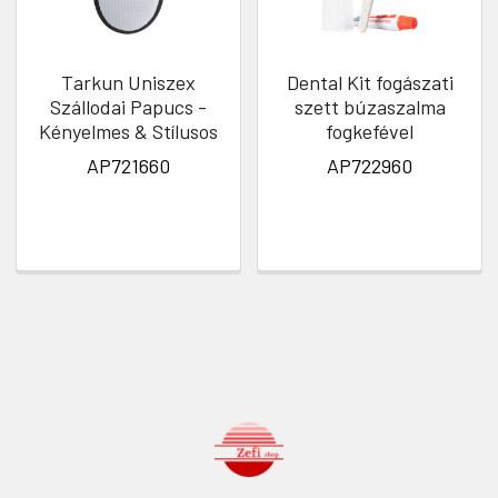
Tarkun Uniszex
Dental Kit fogászati
Szállodai Papucs -
szett búzaszalma
Kényelmes & Stílusos
fogkefével
AP721660
AP722960