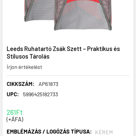
Leeds Ruhatartó Zsák Szett – Praktikus és
Stílusos Tárolás
Írjon értékelést
CIKKSZÁM:
AP61873
UPC:
5996425182733
261Ft
(+ÁFA)
EMBLÉMÁZÁS / LOGÓZÁS TÍPUSA:
KÉREM