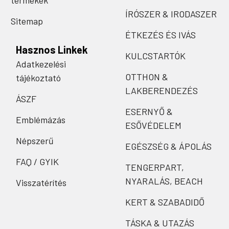
ÍRÓSZER & IRODASZER
Sitemap
ÉTKEZÉS ÉS IVÁS
Hasznos Linkek
KULCSTARTÓK
Adatkezelési
OTTHON &
tájékoztató
LAKBERENDEZÉS
ÁSZF
ESERNYŐ &
Emblémázás
ESŐVÉDELEM
Népszerű
EGÉSZSÉG & ÁPOLÁS
FAQ / GYIK
TENGERPART,
NYARALÁS, BEACH
Visszatérítés
KERT & SZABADIDŐ
TÁSKA & UTAZÁS