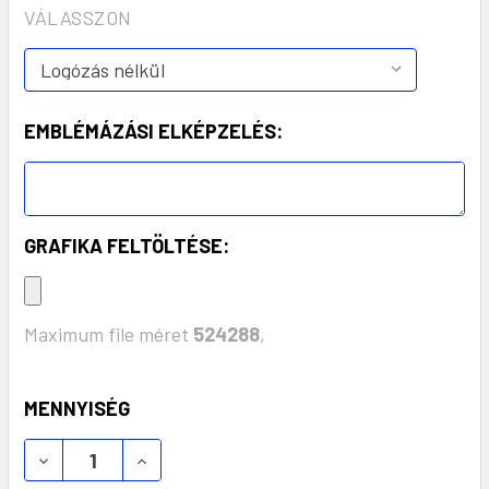
VÁLASSZON
EMBLÉMÁZÁSI ELKÉPZELÉS:
GRAFIKA FELTÖLTÉSE:
Maximum file méret
524288
,
KÉSZLET:
MENNYISÉG