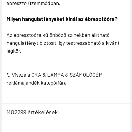
ébresztő üzemmódban.
Milyen hangulatfényeket kínál az ébresztőóra?
Az ébresztőóra különböző színekben állítható
hangulatfényt biztosít, így testreszabható a kívánt
légkör.
⮌ Vissza a
ÓRA & LÁMPA & SZÁMOLÓGÉP
reklámajándék kategóriára
MO2299 értékelések