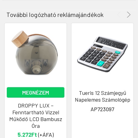
További logózható reklámajándékok
MEGNÉZEM
Tueris 12 Számjegyű
Napelemes Számológép
DROPPY LUX –
AP723097
Fenntartható Vízzel
Működő LCD Bambusz
Óra
5.272Ft
(+ÁFA)