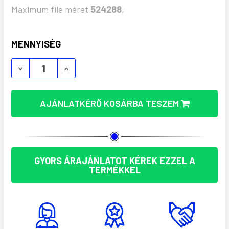
Maximum file méret
524288
,
KÉSZLET:
MENNYISÉG
ÚJRAHASZNOSÍTOTT LED ÉBRESZTŐÓRA RPET & A
ÚJRAHASZNOSÍTOTT LED ÉBRESZTŐÓRA
AJÁNLATKÉRŐ KOSÁRBA TESZEM
GYORS ÁRAJÁNLATOT KÉREK EZZEL A
TERMÉKKEL